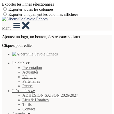
Exporter les lignes sélectionnées
Exporter toutes les colonnes
Exporter uniquement les colonnes affichées
Menu
Ajoutez un logo, un bouton, des réseaux sociaux
Cliquez pour éditer
Le club
▴
▾
Présentation
Actualités
L'équipe
Partenaires
Presse
Infos utiles
▴
▾
ADHÉSION SAISON 2026/2027
Lieu & Horaires
Tarifs
Contact
Agenda
▴
▾