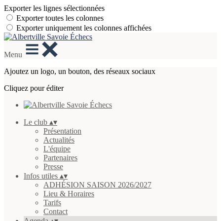
Exporter les lignes sélectionnées
Exporter toutes les colonnes
Exporter uniquement les colonnes affichées
Menu
Ajoutez un logo, un bouton, des réseaux sociaux
Cliquez pour éditer
Le club
▴
▾
Présentation
Actualités
L'équipe
Partenaires
Presse
Infos utiles
▴
▾
ADHÉSION SAISON 2026/2027
Lieu & Horaires
Tarifs
Contact
Agenda
▴
▾